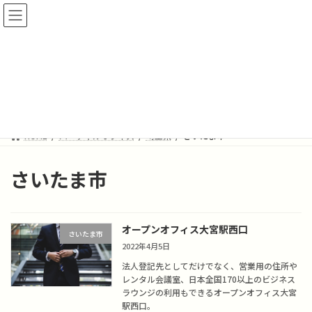
コ
ナ
ン
ビ
テ
ゲ
ン
ー
ツ
シ
バーチャルオフィス
へ
ョ
ス
ン
キ
に
ッ
移
プ
動
HOME
バーチャルオフィス
埼玉県
さいたま市
さいたま市
オープンオフィス大宮駅西口
さいたま市
2022年4月5日
法人登記先としてだけでなく、営業用の住所や
レンタル会議室、日本全国170以上のビジネス
ラウンジの利用もできるオープンオフィス大宮
駅西口。