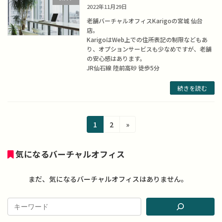
2022年11月29日
老舗バーチャルオフィスKarigoの宮城 仙台
店。
KarigoはWeb上での住所表記の制限などもあ
り、オプションサービスも少なめですが、老舗
の安心感はあります。
JR仙石線 陸前高砂 徒歩5分
続きを読む
投
固
固
1
2
»
定
定
稿
ペ
ペ
気になるバーチャルオフィス
の
ー
ー
ジ
ジ
ペ
まだ、気になるバーチャルオフィスはありません。
ー
ジ