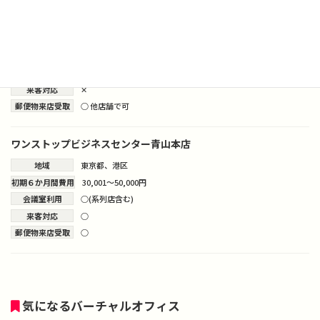
ワンストップビジネスセンター田町店
地域
東京都
、
港区
初期６か月間費用
30,001～50,000円
会議室利用
○(系列店含む)
来客対応
✕
郵便物来店受取
○ 他店舗で可
ワンストップビジネスセンター青山本店
地域
東京都
、
港区
初期６か月間費用
30,001～50,000円
会議室利用
○(系列店含む)
来客対応
○
郵便物来店受取
○
気になるバーチャルオフィス