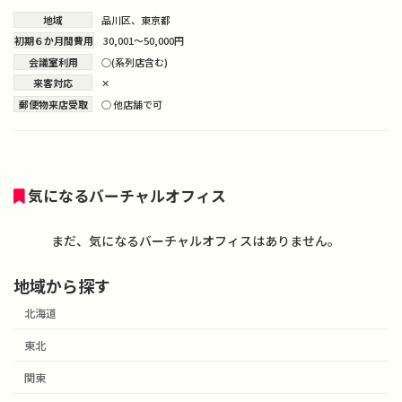
地域
品川区
、
東京都
初期６か月間費用
30,001～50,000円
会議室利用
○(系列店含む)
来客対応
✕
郵便物来店受取
○ 他店舗で可
気になるバーチャルオフィス
まだ、気になるバーチャルオフィスはありません。
地域から探す
北海道
東北
関東