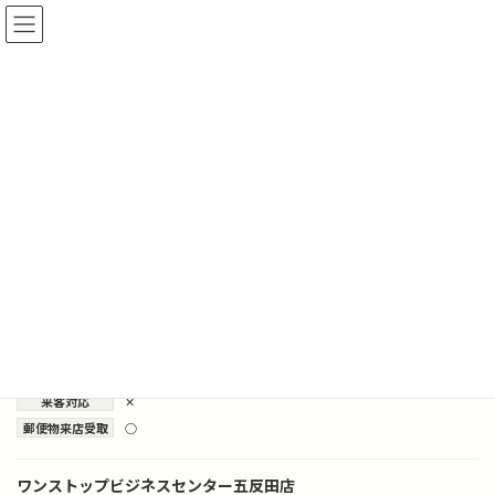
コ
ナ
ン
ビ
テ
ゲ
ン
ー
ツ
シ
品川区
へ
ョ
ス
ン
キ
に
ッ
移
プ
動
HOME
地域から探す
関東
東京都
品川区
バーチャルオフィス品川
地域
品川区
、
東京都
初期６か月間費用
30,001～50,000円
会議室利用
✕
来客対応
✕
郵便物来店受取
○
ワンストップビジネスセンター五反田店